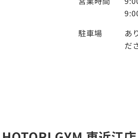
営業時間
9:
9:
駐車場
あ
だ
HOTORI GYM 東近江店