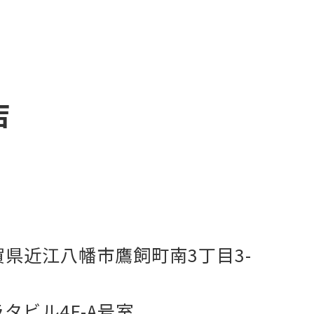
店
賀県近江八幡市鷹飼町南3丁目3-
タビル4F-A号室