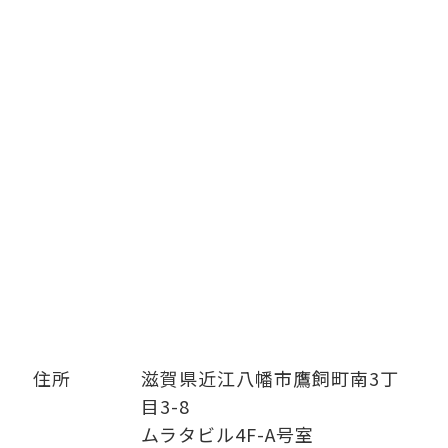
住所
滋賀県近江八幡市鷹飼町南3丁
目3-8
ムラタビル4F-A号室